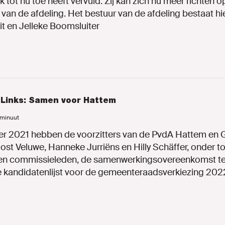
k tot nu toe heeft vervuld. Zij kan zich nu meer richten o
 van de afdeling. Het bestuur van de afdeling bestaat hi
rit en Jelleke Boomsluiter
Links: Samen voor Hattem
1 minuut
r 2021 hebben de voorzitters van de PvdA Hattem en 
t Veluwe, Hanneke Jurriëns en Hilly Schäffer, onder t
ie en commissieleden, de samenwerkingsovereenkomst t
e kandidatenlijst voor de gemeenteraadsverkiezing 20