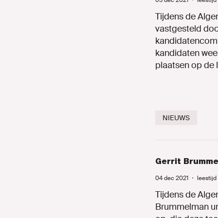
KOM I
05 dec 2021
・
leestijd
Tijdens de Alge
vastgesteld doo
kandidatencommi
Onze mens
kandidaten weer
plaatsen op de 
Nieuws
Agenda
NIEUWS
Naar GroenL
Gerrit Brumme
04 dec 2021
・
leestij
MIJN GRO
Tijdens de Alge
Brummelman unan