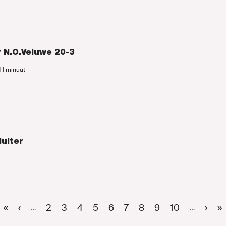
 N.O.Veluwe 20-3
d 1 minuut
uiter
Eerste
«
Vorige
‹
Page
2
Page
3
Page
4
Page
5
Huidige
6
Page
7
Page
8
Page
9
Page
10
Volg
›
L
»
…
…
pagina
pagina
pagina
pagi
p