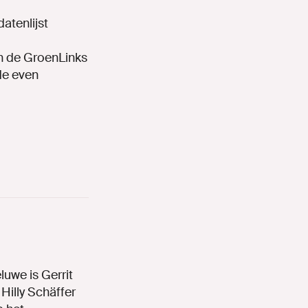
atenlijst
n de GroenLinks
de even
uwe is Gerrit
Hilly Schäffer