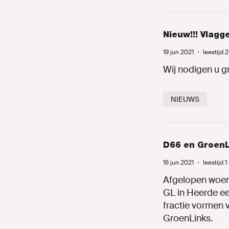
Nieuw!!! Vlag
19 jun 2021
・
leestijd 
Wij nodigen u g
NIEUWS
D66 en GroenL
16 jun 2021
・
leestijd 
Afgelopen woens
GL in Heerde e
fractie vormen v
GroenLinks.