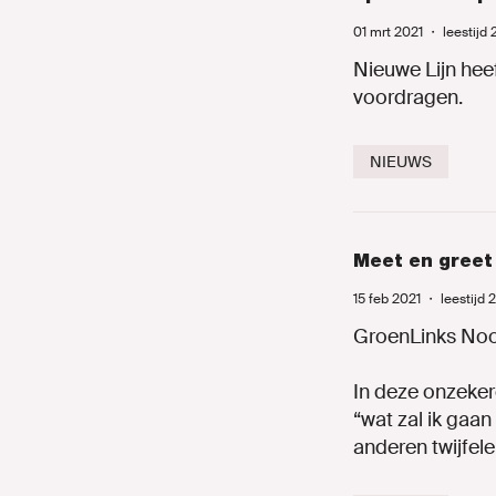
01 mrt 2021
・
leestijd
Nieuwe Lijn hee
voordragen.
NIEUWS
Meet en greet
15 feb 2021
・
leestijd 
GroenLinks Noo
In deze onzeker
“wat zal ik gaa
anderen twijfel