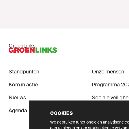
GroenLinks
Standpunten
Onze mensen
Kom in actie
Programma 20
Nieuws
Sociale veilighei
Agenda
COOKIES
We gebruiken functionele en analytische coo
aan te bieden en om statistieken te verzam