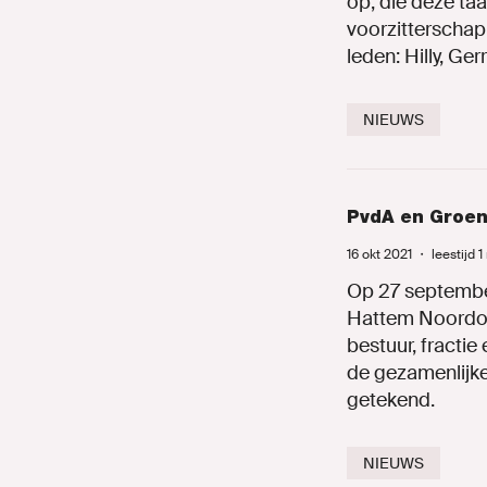
op, die deze taa
voorzitterschap
leden: Hilly, Ger
NIEUWS
PvdA en Groen
16 okt 2021
・
leestijd 
Op 27 septembe
Hattem Noordoos
bestuur, fract
de gezamenlijk
getekend.
NIEUWS