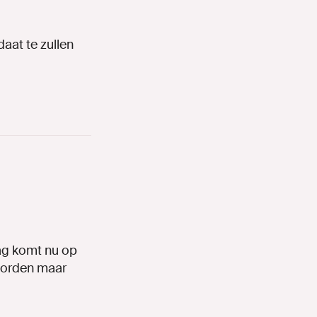
aat te zullen
ag komt nu op
oorden maar