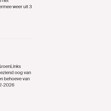
p het
ermee weer uit 3
GroenLinks
oeziend oog van
en behoeve van
22-2026