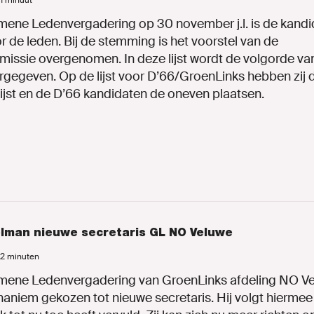
N ACTIE
 1 minuut
mene Ledenvergadering op 30 november j.l. is de kandid
r de leden. Bij de stemming is het voorstel van de
ssie overgenomen. In deze lijst wordt de volgorde va
en
gegeven. Op de lijst voor D’66/GroenLinks hebben zij 
lijst en de D’66 kandidaten de oneven plaatsen.
inks.nl
lman nieuwe secretaris GL NO Veluwe
d 2 minuten
ENLINKS
mene Ledenvergadering van GroenLinks afdeling NO Vel
iem gekozen tot nieuwe secretaris. Hij volgt hiermee 