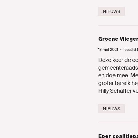
NIEUWS
Groene Vlieger
13 mei 2021
・
leestijd 
Deze keer de eer
gemeenteraadsve
en doe mee. Mee
groter bereik h
Hilly Schäffer v
NIEUWS
Eper coalitie