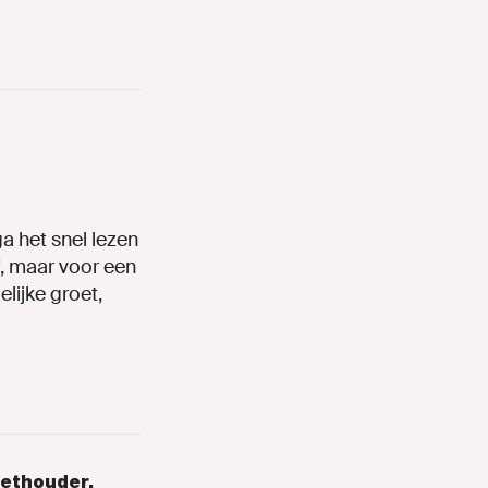
a het snel lezen
f, maar voor een
lijke groet,
wethouder.