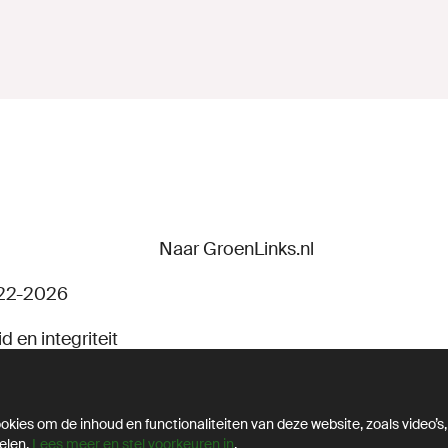
Naar GroenLinks.nl
22-2026
d en integriteit
kies om de inhoud en functionaliteiten van deze website, zoals video’s,
elen.
Lees meer en stel voorkeuren in
.